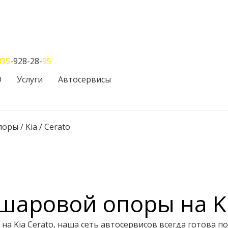
495
-928-28-
95
О
Услуги
Автосервисы
поры
/
Kia
/
Cerato
шаровой опоры на Ki
а Kia Cerato, наша сеть автосервисов всегда готова п