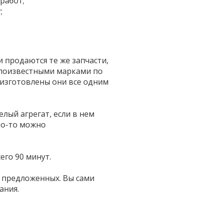
работ;
;
 продаются те же запчасти,
алоизвестными марками по
изготовлены они все одним
лый агрегат, если в нем
то-то можно
его 90 минут.
з предложенных. Вы сами
ания.