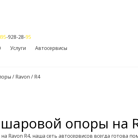
495
-928-28-
95
О
Услуги
Автосервисы
поры
/
Ravon
/
R4
 шаровой опоры на R
а Ravon R4, наша сеть автосервисов всегда готова пом