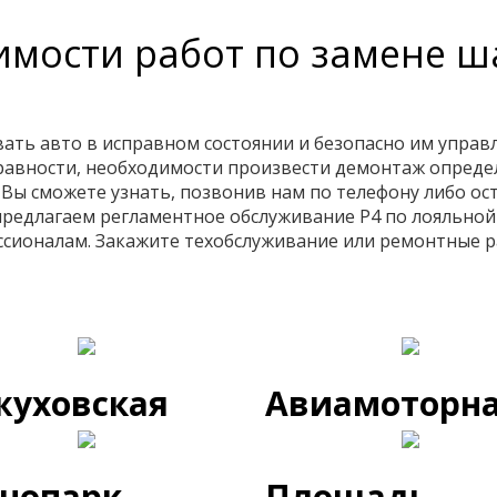
имости работ по замене 
ть авто в исправном состоянии и безопасно им управл
правности, необходимости произвести демонтаж определ
Вы сможете узнать, позвонив нам по телефону либо оста
предлагаем регламентное обслуживание Р4 по лояльно
сионалам. Закажите техобслуживание или ремонтные р
жуховская
Авиамоторн
хнопарк
Площадь