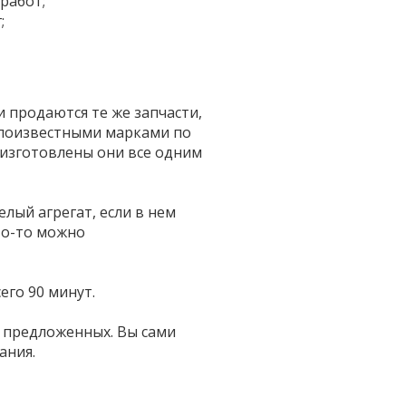
работ;
;
 продаются те же запчасти,
алоизвестными марками по
изготовлены они все одним
лый агрегат, если в нем
то-то можно
его 90 минут.
з предложенных. Вы сами
ания.