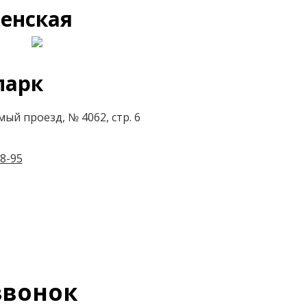
енская
парк
ый проезд, № 4062, стр. 6
8-95
вонок