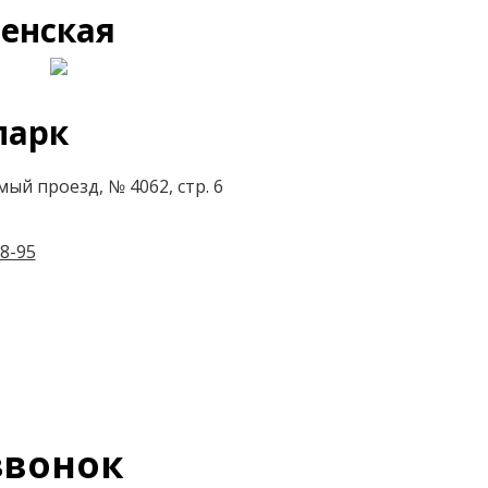
енская
парк
ый проезд, № 4062, стр. 6
8-95
вонок