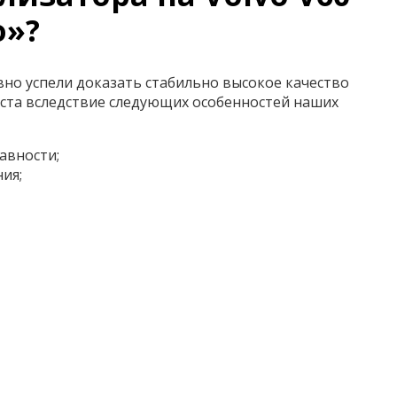
о»?
вно успели доказать стабильно высокое качество
иста вследствие следующих особенностей наших
авности;
ия;