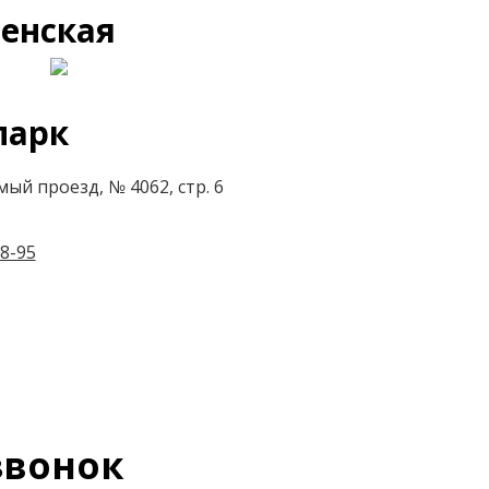
енская
парк
ый проезд, № 4062, стр. 6
8-95
вонок