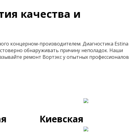
тия качества и
ного концерном-производителем. Диагностика Estina
остоверно обнаруживать причину неполадок. Наши
азывайте ремонт Вортэкс у опытных профессионалов
ая
Киевская