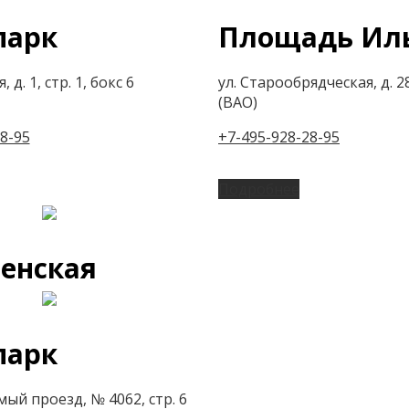
парк
Площадь Ил
 д. 1, стр. 1, бокс 6
ул. Старообрядческая, д. 28
(ВАО)
8-95
+7-495-928-28-95
Подробнее
енская
парк
ый проезд, № 4062, стр. 6