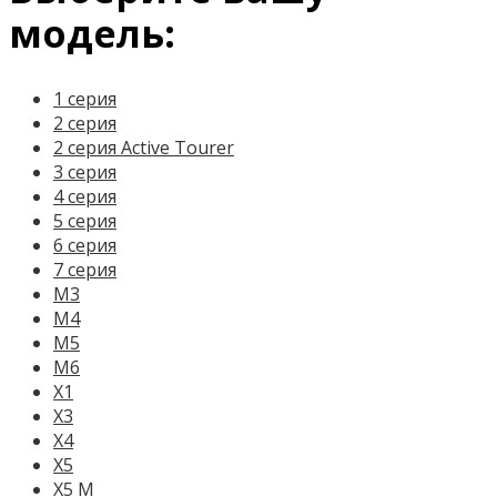
модель:
1 серия
2 серия
2 серия Active Tourer
3 серия
4 серия
5 серия
6 серия
7 серия
M3
M4
M5
M6
X1
X3
X4
X5
X5 M