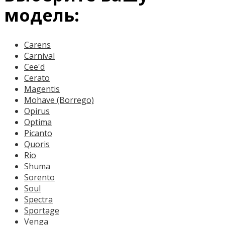
модель:
Carens
Carnival
Cee'd
Cerato
Magentis
Mohave (Borrego)
Opirus
Optima
Picanto
Quoris
Rio
Shuma
Sorento
Soul
Spectra
Sportage
Venga