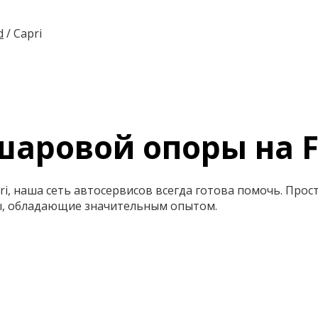
d
/
Capri
аровой опоры на F
ri, наша сеть автосервисов всегда готова помочь. Про
ы, обладающие значительным опытом.