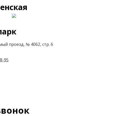
енская
парк
ый проезд, № 4062, стр. 6
8-95
вонок