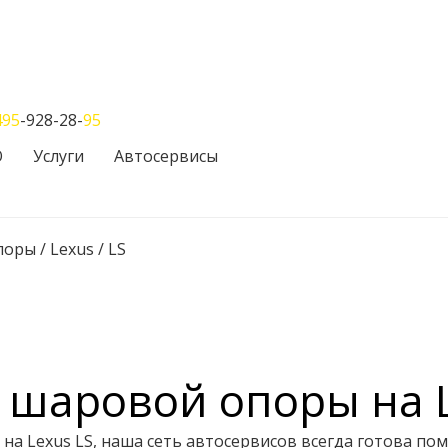
495
-928-28-
95
О
Услуги
Автосервисы
поры
/
Lexus
/
LS
 шаровой опоры на L
а Lexus LS, наша сеть автосервисов всегда готова пом