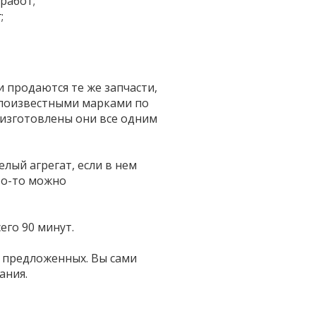
работ;
;
 продаются те же запчасти,
алоизвестными марками по
изготовлены они все одним
лый агрегат, если в нем
то-то можно
его 90 минут.
з предложенных. Вы сами
ания.