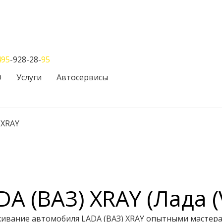
495
-928-28-
95
О
Услуги
Автосервисы
/
XRAY
A (ВАЗ) XRAY (Лада (
живание автомобиля LADA (ВАЗ) XRAY опытными мастер