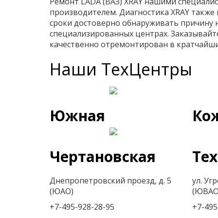
Ремонт LADA (ВАЗ) XRAY нашими специали
производителем. Диагностика XRAY также
сроки достоверно обнаруживать причину 
специализированных центрах. Заказывайте
качественно отремонтирован в кратчайши
Наши ТехЦентры
Южная
Ко
Чертановская
Те
Днепропетровский проезд, д. 5
ул. Угр
(ЮАО)
(ЮВАО
+7-495-928-28-95
+7-495