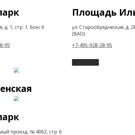
парк
Площадь Ил
 д. 1, стр. 1, бокс 6
ул. Старообрядческая, д. 28
(ВАО)
8-95
+7-495-928-28-95
Подробнее
енская
парк
ый проезд, № 4062, стр. 6